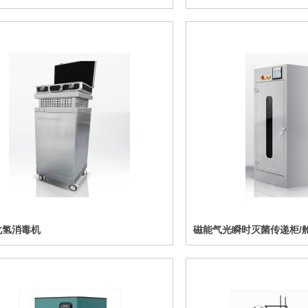
化氢消毒机
磁能气光瞬时灭菌传递柜/