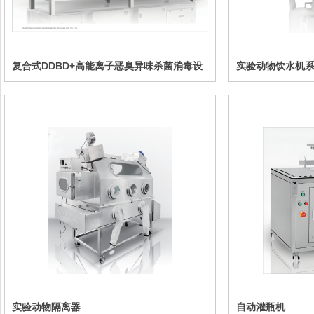
复合式DDBD+高能离子恶臭异味杀菌消毒设
实验动物饮水机
备
实验动物隔离器
自动灌瓶机